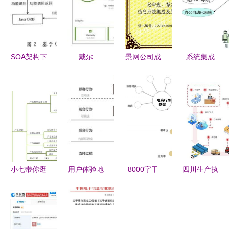
SOA架构下
戴尔
景网公司成
系统集成
企业信息系
PowerEdge
功取得信息
从量变到质
统集成服务
R740机架
系统集成及
变的信息化
的设计与实
式服务器评
服务资质，
资源整合之
现
测 信息系
夯实专业服
道
统集成服务
务根基
的坚实底座
小七带你逛
用户体验地
8000字干
四川生产执
起点 系统
图与服务蓝
货教你打造
行系统
学习如何为
图 信息系
电商产品的
（MES）与
产品人提升
统集成服务
用户体系
信息系统集