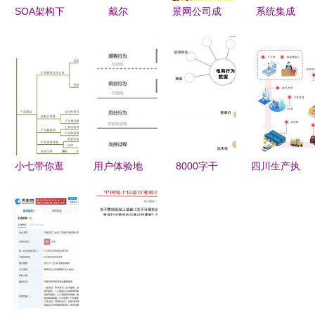
SOA架构下
戴尔
景网公司成
系统集成
企业信息系
PowerEdge
功取得信息
从量变到质
统集成服务
R740机架
系统集成及
变的信息化
的设计与实
式服务器评
服务资质，
资源整合之
现
测 信息系
夯实专业服
道
统集成服务
务根基
的坚实底座
小七带你逛
用户体验地
8000字干
四川生产执
起点 系统
图与服务蓝
货教你打造
行系统
学习如何为
图 信息系
电商产品的
（MES）与
产品人提升
统集成服务
用户体系
信息系统集
效率与质量
的双翼
成服务指南
的信息系统
集成服务